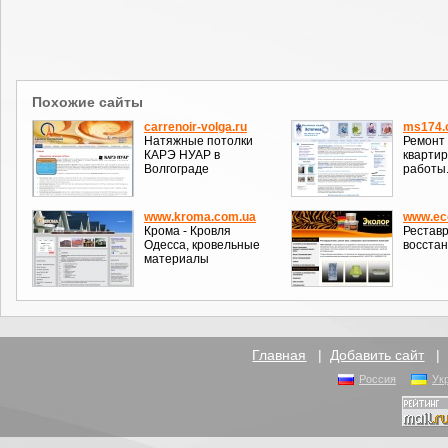
Похожие сайты
carrenoir-volga.ru
ms174.
Натяжные потолки
Ремонт 
КАРЭ НУАР в
квартир
Волгограде
работы
www.kroma.com.ua
www.eco
Крома - Кровля
Реставр
Одесса, кровельные
восстан
материалы
Главная
|
Добавить сайт
Россия
Ук