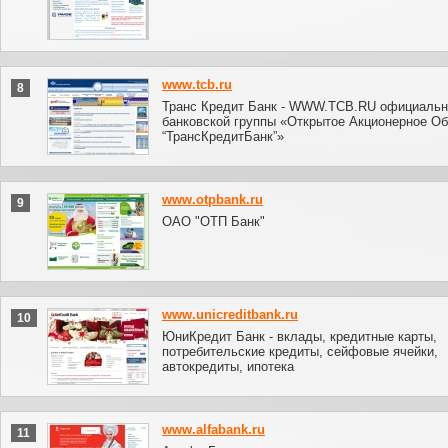
www.tcb.ru
8
Транс Кредит Банк - WWW.TCB.RU официальн
банковской группы «Открытое Акционерное О
“ТрансКредитБанк”»
www.otpbank.ru
9
ОАО "ОТП Банк"
www.unicreditbank.ru
10
ЮниКредит Банк - вклады, кредитные карты,
потребительские кредиты, сейфовые ячейки,
автокредиты, ипотека
www.alfabank.ru
11