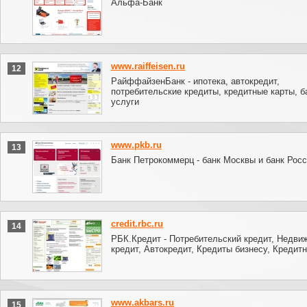
Альфа-Банк
www.raiffeisen.ru
12
РайффайзенБанк - ипотека, автокредит,
потребительские кредиты, кредитные карты, б
услуги
www.pkb.ru
13
Банк Петрокоммерц - банк Москвы и банк Росс
credit.rbc.ru
14
РБК.Кредит - Потребительский кредит, Недви
кредит, Автокредит, Кредиты бизнесу, Кредит
www.akbars.ru
15