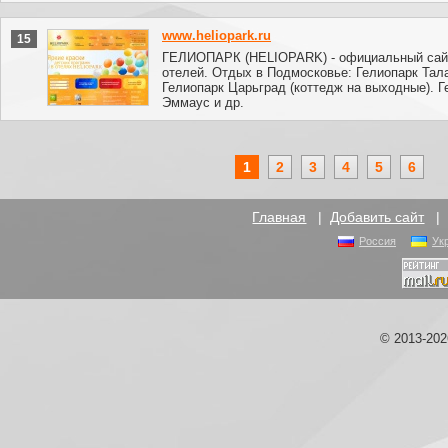
www.heliopark.ru
15
ГЕЛИОПАРК (HELIOPARK) - официальный сай
отелей. Отдых в Подмосковье: Гелиопарк Тал
Гелиопарк Царьград (коттедж на выходные). Г
Эммаус и др.
1
2
3
4
5
6
Главная
|
Добавить сайт
Россия
Ук
© 2013-20