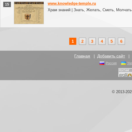
www.knowledge-temple.ru
15
Храм знаний | Знать, Желать, Сметь, Молчать
1
2
3
4
5
6
Главная
|
Добавить сайт
Россия
Ук
© 2013-20