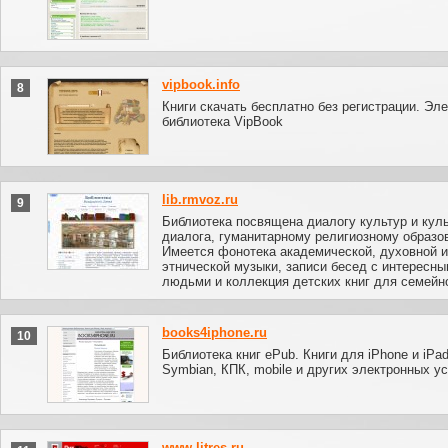
vipbook.info
8
Книги скачать бесплатно без регистрации. Эл
библиотека VipBook
lib.rmvoz.ru
9
Библиотека посвящена диалогу культур и кул
диалога, гуманитарному религиозному образо
Имеется фонотека академической, духовной и
этнической музыки, записи бесед с интересн
людьми и коллекция детских книг для семейно
books4iphone.ru
10
Библиотека книг ePub. Книги для iPhone и iPad
Symbian, КПК, mobile и других электронных ус
www.litres.ru