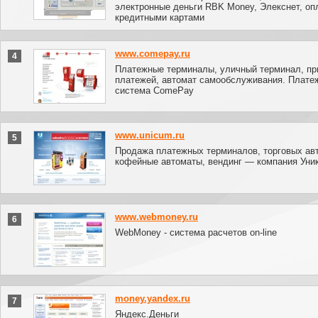
электронные деньги RBK Money, Элекснет, оп
кредитными картами
www.comepay.ru
4
Платежные терминалы, уличный терминал, п
платежей, автомат самообслуживания. Плате
система ComePay
www.unicum.ru
5
Продажа платежных терминалов, торговых ав
кофейные автоматы, вендинг — компания Уни
www.webmoney.ru
6
WebMoney - система расчетов on-line
money.yandex.ru
7
Яндекс.Деньги