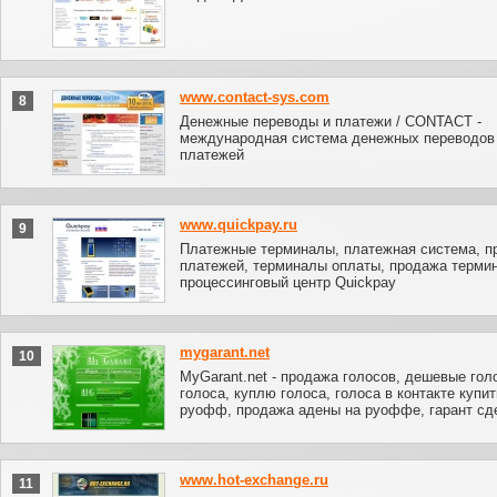
www.contact-sys.com
8
Денежные переводы и платежи / CONTACT -
международная система денежных переводов
платежей
www.quickpay.ru
9
Платежные терминалы, платежная система, п
платежей, терминалы оплаты, продажа терми
процессинговый центр Quickpay
mygarant.net
10
MyGarant.net - продажа голосов, дешевые голо
голоса, куплю голоса, голоса в контакте купит
руофф, продажа адены на руоффе, гарант сд
www.hot-exchange.ru
11