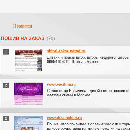
Нравится
ПОШИВ НА ЗАКАЗ
(78)
shtori-zakaz.narod.ru
1
Дизайн и пошив штор, шторы недорого, шторы 
89654197919 Шторы в Бутово.
www.vacilina.ru
2
Салон штор Василина - дизайн штор, пошив ш
одежды сцены в Москве
www.dizainshtor.ru
3
Пошив штор покрывал тюлевые жалюзи шторы
плиссе рольставни натяжные потолки на зака