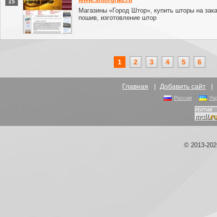
15
Магазины «Город Штор», купить шторы на зака
пошив, изготовление штор
1
2
3
4
5
6
Главная
|
Добавить сайт
Россия
Ук
© 2013-20