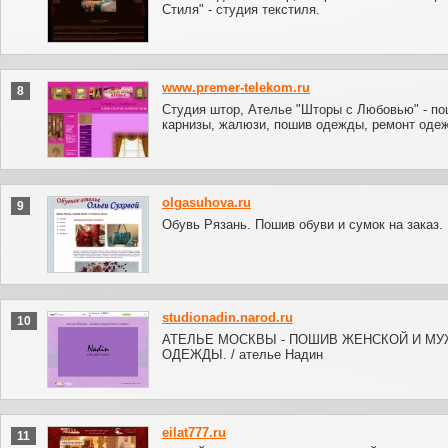
Стиля" - студия текстиля.
www.premer-telekom.ru
8
Студия штор, Ателье "Шторы с Любовью" - по
карнизы, жалюзи, пошив одежды, ремонт оде
olgasuhova.ru
9
Обувь Рязань. Пошив обуви и сумок на заказ.
studionadin.narod.ru
10
АТЕЛЬЕ МОСКВЫ - ПОШИВ ЖЕНСКОЙ И М
ОДЕЖДЫ. / ателье Надин
eilat777.ru
11