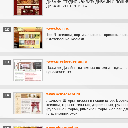
ДИЗАЙН СТУДИЯ «ЭИЛАТ» ДИЗАЙН И ПОШИ
ДИЗАЙН ИНТЕРЬРЕРА
www.tee-n.ru
12
Tee-N: жалюзи, вертикальные и горизонтальны
изготовление жалюзи
www.prestigedesign.ru
13
Престиж Дизайн - натяжные потолки – идеаль
цена/качество
www.acmedecor.ru
14
Жалюзи. Шторы: дизайн и пошив штор. Верти
жалюзи, горизонтальные, деревянные, рулон
(рулонные шторы), римские шторы, жалюзи д
пластиковых окон
www.shtorgrad.ru