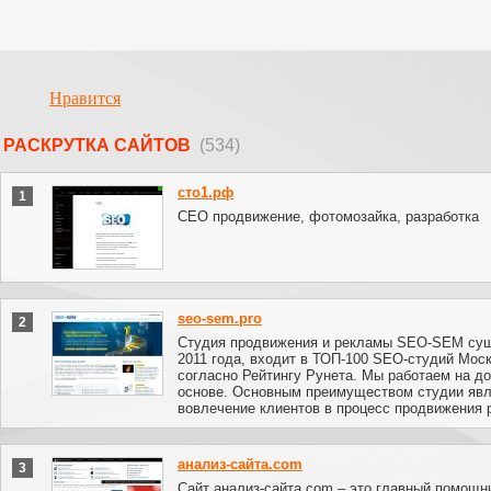
Нравится
РАСКРУТКА САЙТОВ
(534)
сто1.рф
1
СЕО продвижение, фотомозайка, разработка
seo-sem.pro
2
Студия продвижения и рекламы SEO-SEM сущ
2011 года, входит в ТОП-100 SEO-студий Мос
согласно Рейтингу Рунета. Мы работаем на д
основе. Основным преимуществом студии яв
вовлечение клиентов в процесс продвижения 
анализ-сайта.com
3
Сайт анализ-сайта.com – это главный помощн