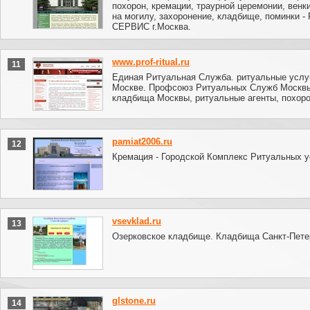
похорон, кремации, траурной церемонии, венк
на могилу, захоронение, кладбище, поминки -
СЕРВИС г.Москва.
www.prof-ritual.ru
11
Единая Ритуальная Cлужба. ритуальные услу
Москве. Профсоюз Ритуальных Служб Москвы
кладбища Москвы, ритуальные агенты, похоро
pamiat2006.ru
12
Кремация - Городской Комплекс Ритуальных у
vsevklad.ru
13
Озерковское кладбище. Кладбища Санкт-Пете
glstone.ru
14