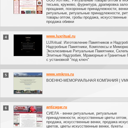
ООО Хоттекс. Ритуальные товары оптом в Мо
тесьма, кружево, фурнитура, драпировка зало
прощания, похоронные принадлежности, венк
ритуальные, ритуальные принадлежности, ри
товары оптом, гробы продажа, искусственные 
продажа обивки
www.luxritual.ru
4
LUXritual: Изготовление Памятников и Надгроб
Надгробные Памятники, Комплексы и Мемори
Эксклюзивные Ритуальные Памятники, Склепы
Элитные Надгробия, Мраморные и Гранитные 
с установкой "под ключ"
www.vmkros.ru
5
ВОЕННО-МЕМОРИАЛЬНАЯ КОМПАНИЯ | VMK
antizagar.ru
6
СИЕЛА - венки ритуальные, ритуальные
принадлежности, искусственные цветы оптом,
продажа, искусственные венки, продажа иску
цветов, цветы искусственные венки, букеты