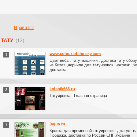
Нравится
ТАТУ
(12)
www.colour-of-the-sky.com
1
Цвет неба , тату машинки , доствка тату обор
из Китая ,чернила для татуировок ,наколки ,б
доставка.
kolshik666.ru
2
Татуировка - Главная страница
jagua.ru
3
Краска для временной татуировки - джагуа гел
Продажа, доставка по России СНГ Украине