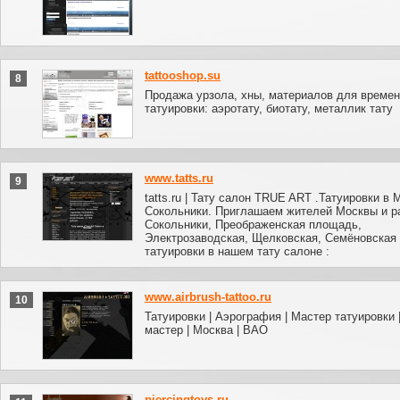
tattooshop.su
8
Продажа урзола, хны, материалов для време
татуировки: аэротату, биотату, металлик тату
www.tatts.ru
9
tatts.ru | Тату салон TRUE ART .Татуировки в 
Сокольники. Приглашаем жителей Москвы и р
Сокольники, Преображенская площадь,
Электрозаводская, Щелковская, Семёновская
татуировки в нашем тату салоне :
www.airbrush-tattoo.ru
10
Татуировки | Аэрография | Мастер татуировки 
мастер | Москва | ВАО
piercingtoys.ru