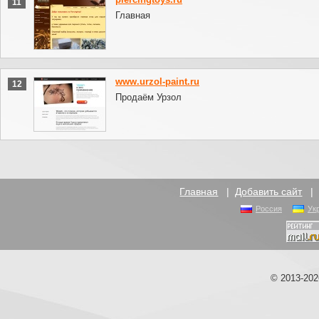
11
Главная
www.urzol-paint.ru
12
Продаём Урзол
Главная
|
Добавить сайт
Россия
Ук
© 2013-20