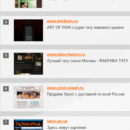
www.artofpain.ru
4
ART OF PAIN студия тату мирового уровня
www.tattoo-factory.ru
5
Лучший тату салон Москвы - ФАБРИКА ТАТУ
www.urzol.sogart.ru
6
Продаём Урзол с доставкой по всей России
tatoo.pp.ua
7
Здесь живут картинки