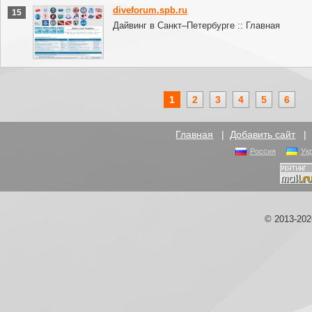
diveforum.spb.ru
15
Дайвинг в Санкт–Петербурге :: Главная
1
2
3
4
5
6
Главная
|
Добавить сайт
Россия
Ук
© 2013-20