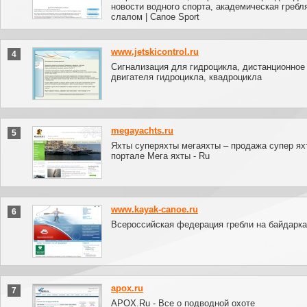
новости водного спорта, академическая гребля
слалом | Canoe Sport
www.jetskicontrol.ru
4
Сигнализация для гидроцикла, дистанционное
двигателя гидроцикла, квадроцикла
megayachts.ru
5
Яхты суперяхты мегаяхты – продажа супер ях
портале Мега яхты - Ru
www.kayak-canoe.ru
6
Всероссийская федерация гребли на байдарка
apox.ru
7
APOX.Ru - Все о подводной охоте