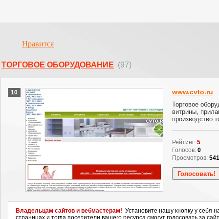
Нравится
ТОРГОВОЕ ОБОРУДОВАНИЕ
(97)
www.cvto.ru
10
Торговое обору
витрины, прила
производство т
Рейтинг:
5
Голосов:
0
Просмотров:
54
Владельцам сайтов и вебмастерам!
Установите нашу кнопку у себя н
страницах и тогда посетители вашего ресурса смогут голосовать за сайт