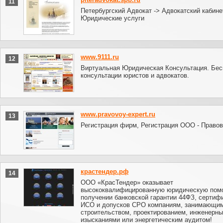
11
Петербургский Адвокат -> Адвокатский кабине
Юридические услуги
www.9111.ru
12
Виртуальная Юридическая Консультация. Бе
консультации юристов и адвокатов.
www.pravovoy-expert.ru
13
Регистрация фирм, Регистрация ООО - Правов
крастендер.рф
14
ООО «КрасТендер» оказывает
высококвалифицированную юридическую пом
получении банковской гарантии 44ФЗ, сертиф
ИСО и допусков СРО компаниям, занимающи
строительством, проектированием, инженерн
изысканиями или энергетическим аудитом!