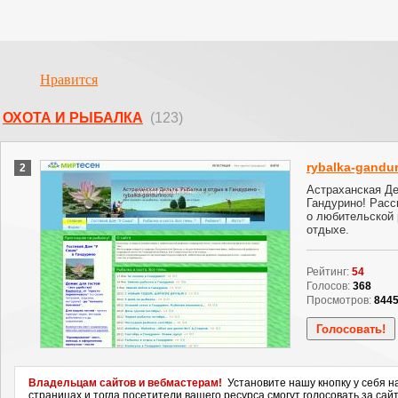
Нравится
ОХОТА И РЫБАЛКА
(123)
rybalka-gandur
2
Астраханская Де
Гандурино! Расс
о любительской 
отдыхе.
Рейтинг:
54
Голосов:
368
Просмотров:
844
Владельцам сайтов и вебмастерам!
Установите нашу кнопку у себя н
страницах и тогда посетители вашего ресурса смогут голосовать за сайт