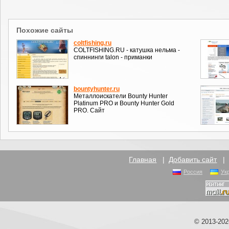
Похожие сайты
coltfishing.ru
COLTFISHING.RU - катушка нельма -
спиннинги talon - приманки
bountyhunter.ru
Металлоискатели Bounty Hunter
Platinum PRO и Bounty Hunter Gold
PRO. Сайт
Главная
|
Добавить сайт
Россия
Ук
© 2013-20