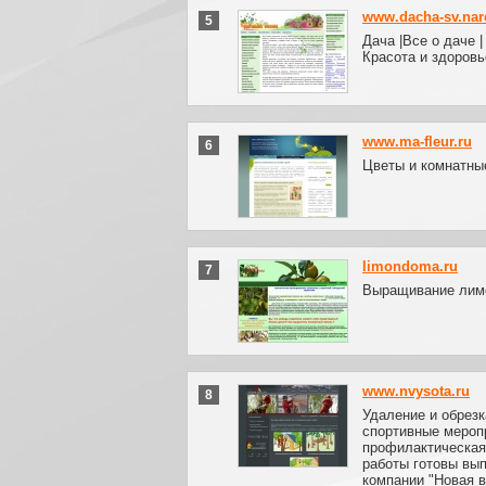
www.dacha-sv.nar
5
Дача |Все о даче |
Красота и здоровь
www.ma-fleur.ru
6
Цветы и комнатны
limondoma.ru
7
Выращивание лимо
www.nvysota.ru
8
Удаление и обрезк
спортивные мероп
профилактическая 
работы готовы вы
компании "Новая 