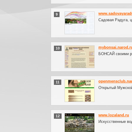
www.sadovayarad
9
Садовая Радуга, ц
mybonsai.narod.r
10
БОНСАЙ своими р
openmensclub.nar
11
Открытый Мужской
www.lozaland.ru
12
Искусственные во