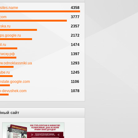
psites.name
4358
.com
3777
ska.ru
2357
ps.google.ru
2172
l.ru
1474
писку.рф
1397
w.odnoklassniki.ua
1293
ube.ru
1245
anslate.google.com
1106
to-devushek.com
1078
йный сайт