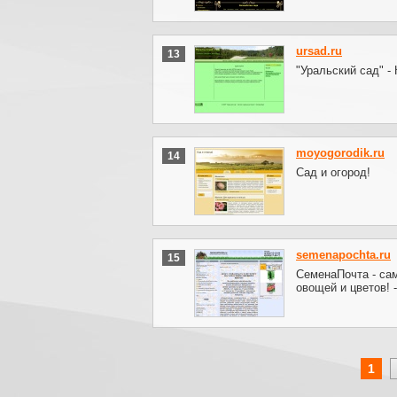
ursad.ru
13
"Уральский сад" -
moyogorodik.ru
14
Сад и огород!
semenapochta.ru
15
СеменаПочта - са
овощей и цветов! 
1