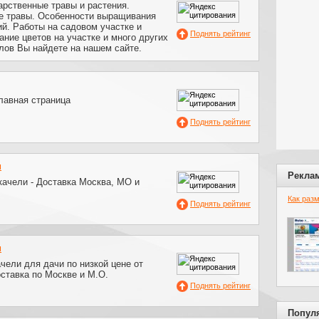
арственные травы и растения.
е травы. Особенности выращивания
й. Работы на садовом участке и
Поднять рейтинг
ние цветов на участке и много других
лов Вы найдете на нашем сайте.
Главная страница
Поднять рейтинг
u
Рекла
качели - Доставка Москва, МО и
Как раз
Поднять рейтинг
u
чели для дачи по низкой цене от
ставка по Москве и М.О.
Поднять рейтинг
Попул