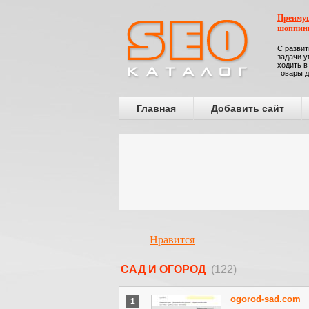
Преимущ
шоппин
С развит
задачи у
ходить в
товары д
Главная
Добавить сайт
Нравится
САД И ОГОРОД
(122)
ogorod-sad.com
1