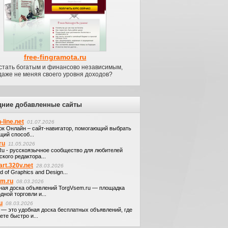
free-fingramota.ru
 стать богатым и финансово независимым,
даже не меняя своего уровня доходов?
дние добавленные сайты
-line.net
01.07.2026
ок Онлайн – сайт-навигатор, помогающий выбрать
щий способ...
ru
11.05.2026
.Ru - русскоязычное сообщество для любителей
кого редактора...
art.320v.net
28.03.2026
d of Graphics and Design...
em.ru
08.03.2026
ная доска объявлений TorgVsem.ru — площадка
дной торговли и...
u
08.03.2026
u — это удобная доска бесплатных объявлений, где
те быстро и...