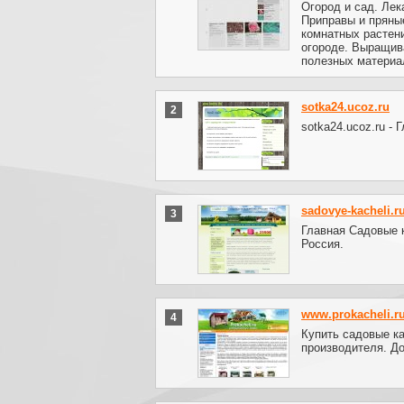
Огород и сад. Лек
Приправы и пряны
комнатных растени
огороде. Выращива
полезных материа
sotka24.ucoz.ru
2
sotka24.ucoz.ru - 
sadovye-kacheli.r
3
Главная Садовые 
Россия.
www.prokacheli.r
4
Купить садовые ка
производителя. До