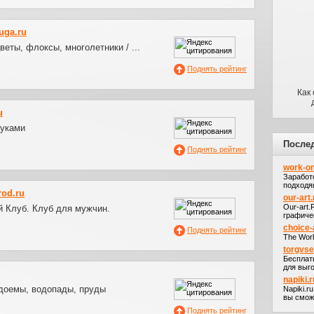
uga.ru
веты, флоксы, многолетники / ...
Поднять рейтинг
Как
u
уками
После
Поднять рейтинг
work-on
Заработ
подходя
od.ru
our-art.
Our-art
 Клуб. Клуб для мужчин.
графичес
choice-
Поднять рейтинг
The Worl
torgvs
Бесплат
для выго
napiki.r
доемы, водопады, пруды
Napiki.r
вы сможе
Поднять рейтинг