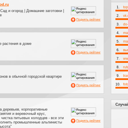
od.ru
1.
to
 Сад и огород | Домашние заготовки |
е
2.
vk
Поднять рейтинг
3.
do-
4.
ma
5.
mai
е растения в доме
6.
вы
Поднять рейтинг
7.
ww
8.
rut
9.
tr
нов в обычной городской квартире
10.
fo
Поднять рейтинг
Случа
а деревьев, корпоративные
риятия и веревочный крус,
чистка питьевых колодцев - все эти
Поднять рейтинг
полнить промышленные альпинисты
высота"