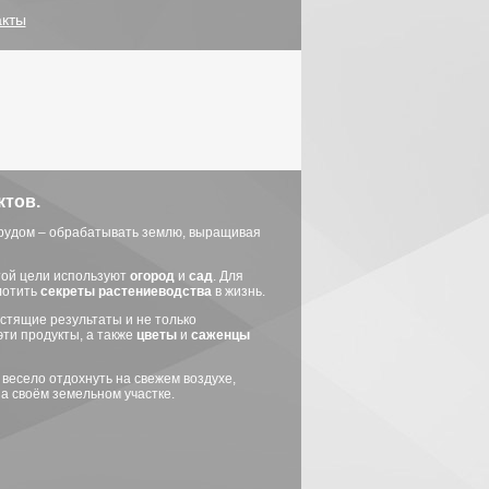
акты
ктов.
трудом – обрабатывать землю, выращивая
этой цели используют
огород
и
сад
. Для
лотить
секреты растениеводства
в жизнь.
стящие результаты и не только
 эти продукты, а также
цветы
и
саженцы
е весело отдохнуть на свежем воздухе,
 своём земельном участке.