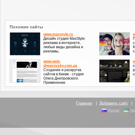
Похожие сайты
www.maxstyle.ru
w
Дизайн студия MaxStyle:
П
реклама в интернете,
с
любые виды дизайна и
К
рекламы,
с
www.web-
w
dneprovsky.com.ua
с
Создание и раскрутка
р
сайтов в Киеве - студия
с
Олега Днепровского.
Применение
Главная
|
Добавить сайт
Россия
Ук