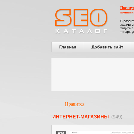
Преимущ
шоппин
С развит
задачи у
ходить в
товары д
Главная
Добавить сайт
Нравится
ИНТЕРНЕТ-МАГАЗИНЫ
(949)
936