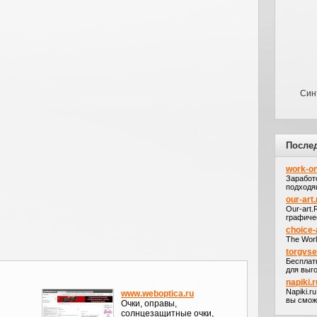
Син
После
work-on
Заработ
подходя
our-art.
Our-art
графичес
choice-
The Worl
torgvs
Бесплат
для выго
napiki.r
Napiki.r
www.weboptica.ru
вы сможе
Очки, оправы,
солнцезащитные очки,