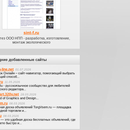
sint-f.ru
тез ООО НПП - разработка, изготовление,
монтаж экологического
дние добавленные сайты
-line.net
01.07.2026
ок Онлайн – сайт-навигатор, помогающий выбрать
щий способ...
ru
11.05.2026
.Ru - русскоязычное сообщество для любителей
кого редактора...
art.320v.net
28.03.2026
d of Graphics and Design...
em.ru
08.03.2026
ная доска объявлений TorgVsem.ru — площадка
дной торговли и...
u
08.03.2026
u — это удобная доска бесплатных объявлений, где
те быстро и...