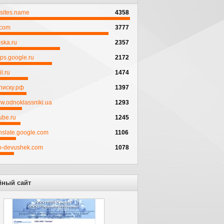
psites.name
4358
.com
3777
ska.ru
2357
ps.google.ru
2172
l.ru
1474
писку.рф
1397
w.odnoklassniki.ua
1293
ube.ru
1245
anslate.google.com
1106
to-devushek.com
1078
йный сайт