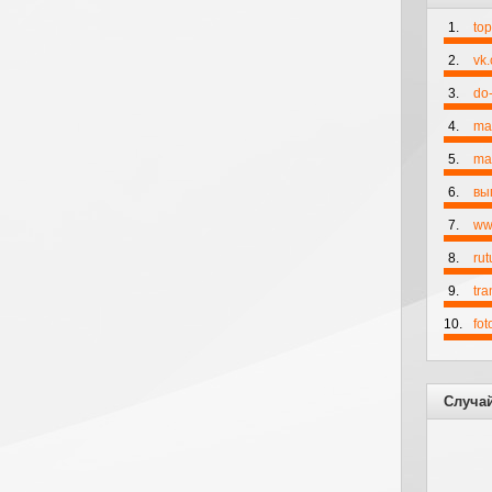
1.
to
2.
vk
3.
do-
4.
ma
5.
mai
6.
вы
7.
ww
8.
rut
9.
tr
10.
fo
Случа