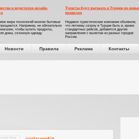
ества и недостатки онлайн-
Туристы будут въезжать в Турцию по новы
га
правилам
ием мира технологий многие бытовые
Недавно туристические компании объявили,
прощаются. Например, не обязательно
что летнему сезону в Турции быть и, кроме
 магазин, чтобы купить продукты,
стандартных рейсов, добавятся другие
ля дома, сезонную одежду
направления с вылетом из разных городов
России.
Новости
Правила
Реклама
Контакты
spektr.market