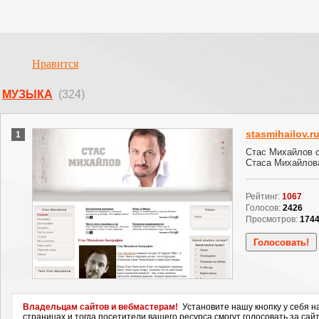
Нравится
МУЗЫКА
(324)
stasmihailov.r
1
Стас Михайлов с
Стаса Михайлов
Рейтинг:
1067
Голосов:
2426
Просмотров:
174
Владельцам сайтов и вебмастерам!
Установите нашу кнопку у себя н
страницах и тогда посетители вашего ресурса смогут голосовать за сайт