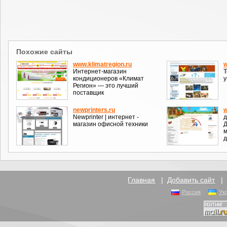
Похожие сайты
www.klimatregion.ru
w
Интернет-магазин
Т
кондиционеров «Климат
у
Регион» — это лучший
поставщик
newprinters.ru
w
Newprinter | интернет -
д
магазин офисной техники
Д
м
д
Главная
|
Добавить сайт
Россия
Ук