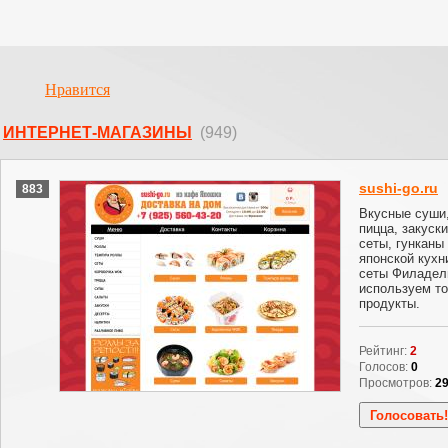
Нравится
ИНТЕРНЕТ-МАГАЗИНЫ
(949)
sushi-go.ru
883
Вкусные суши,
пицца, закуск
сеты, гунканы
японской кухн
сеты Филадел
используем т
продукты.
Рейтинг:
2
Голосов:
0
Просмотров:
2