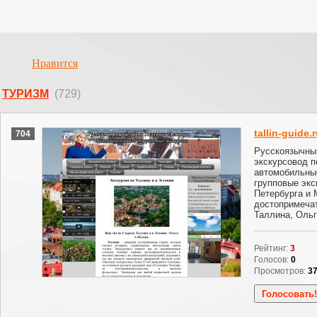
Нравится
ТУРИЗМ
(729)
tallin-guide.
704
Русскоязычный
экскурсовод п
автомобильны
групповые экс
Петербурга и 
достопримечат
Таллина, Ольг
Рейтинг:
3
Голосов:
0
Просмотров:
3