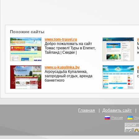
Похожие сайты
www.tom-travel.ru
Добро пожаловать на сайт
М
Томас тревел! Туры в Египет,
Тайланд | Скидки |
www.u-kupalinka.by
e
Агроусадьба Купалинка,
E
загородный отдых, аренда
банкетного
Главная
|
Добавить сайт
Россия
Ук