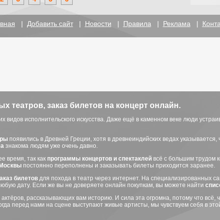
вная
|
Добавить сайт
|
Новости
|
Правила
|
Реклама
|
Конт
 театров, заказ билетов на концерт онлайн.
х видов исполнительского искусства. Даже ещё в каменном веке люди устра
тры
появились в Древней Греции, хотя в древнеиндийских ведах указывается, 
ша
знакома людям уже очень давно.
е время, так как
программы концертов и спектаклей
всё с большим трудом к
 Москвы
постоянно переполнены и заказывать билеты приходится заранее.
аказ билетов
для похода в театр через интернет. На специализированных са
 любую дату. Если же вы не доверяете онлайн покупкам, вы можете найти
спис
 актёров, рассказывающих вам историю. И сила эта огромна, потому что всё, 
 Когда перед нами на сцене выступают живые артисты, мы чувствуем себя в это