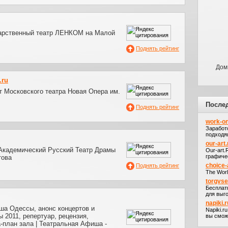
арственный театр ЛЕНКОМ на Малой
Поднять рейтинг
Дом 
.ru
 Московского театра Новая Опера им.
После
Поднять рейтинг
work-on
Заработ
подходя
our-art.
Академический Русский Театр Драмы
Our-art
графичес
това
choice-
Поднять рейтинг
The Worl
torgvs
Бесплат
для выго
napiki.r
ша Одессы, анонс концертов и
Napiki.r
 2011, репертуар, рецензия,
вы сможе
-план зала | Театральная Афиша -