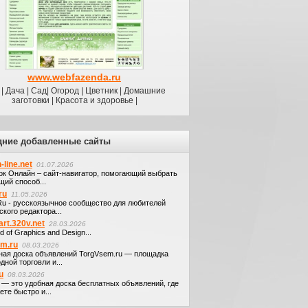
www.webfazenda.ru
| Дача | Сад| Огород | Цветник | Домашние
заготовки | Красота и здоровье |
дние добавленные сайты
-line.net
01.07.2026
ок Онлайн – сайт-навигатор, помогающий выбрать
щий способ...
ru
11.05.2026
.Ru - русскоязычное сообщество для любителей
кого редактора...
art.320v.net
28.03.2026
d of Graphics and Design...
em.ru
08.03.2026
ная доска объявлений TorgVsem.ru — площадка
дной торговли и...
u
08.03.2026
u — это удобная доска бесплатных объявлений, где
те быстро и...