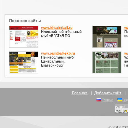
Похожие сайты
www.izhpaintball.ru
ww
Ижевский пейнтбольный
Пе
клуб «БРАТЬЯ ПО
п
www.paintball-ekb.ru
w
Пейнтбольный клуб
W
Центральный,
во
Екатеринбург
Г
Главная
|
Добавить сайт
Россия
Ук
© 2013-20