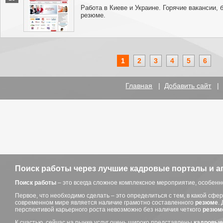
Работа в Киеве и Украине. Горячие вакансии, 
резюме.
1
2
3
4
5
6
Главная
|
Добавить сайт
Поиск работы через лучшие кадровые порталы и а
Поиск работы
– это всегда сложное комплексное мероприятие, особенн
Первое, что необходимо сделать – это определиться с тем, в какой сф
современном мире является наличие грамотно составленного
резюме
.
перспективой карьерного роста невозможно без наличия четкого
резюм
К счастью, сейчас на рынке услуг очень широко представлены
кадровые