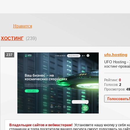
Нравится
ХОСТИНГ
(239)
ufo.hosting
237
UFO Hosting -
хостинг-прова
Рейтинг:
0
Голосов:
2
Просмотров:
4
Владельцам сайтов и вебмастерам!
Установите нашу кнопку у себя н
страницах и тогда посетители вашего ресурса смогут голосовать за сайт