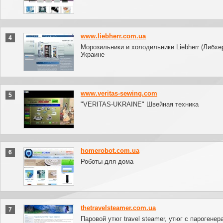
www.liebherr.com.ua
4
Морозильники и холодильники Liebherr (Либхер
Украине
www.veritas-sewing.com
5
"VERITAS-UKRAINE" Швейная техника
homerobot.com.ua
6
Роботы для дома
thetravelsteamer.com.ua
7
Паровой утюг travel steamer, утюг с парогенер