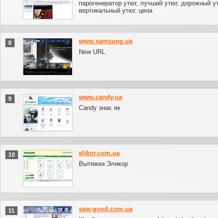
парогенератор утюг, лучший утюг, дорожный ут
вертикальный утюг, цена
www.samsung.ua
8
New URL
www.candy.ua
9
Candy знає як
elikor.com.ua
10
Вытяжки Эликор
sew-good.com.ua
11