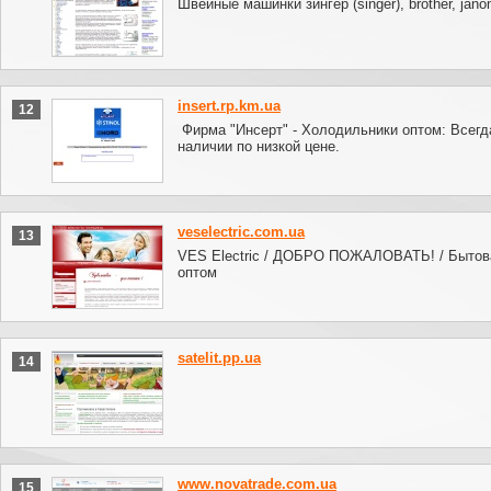
Швейные машинки зингер (singer), brother, jan
insert.rp.km.ua
12
Фирма "Инсерт" - Холодильники оптом: Всегд
наличии по низкой цене.
veselectric.com.ua
13
VES Electric / ДОБРО ПОЖАЛОВАТЬ! / Бытов
оптом
satelit.pp.ua
14
www.novatrade.com.ua
15