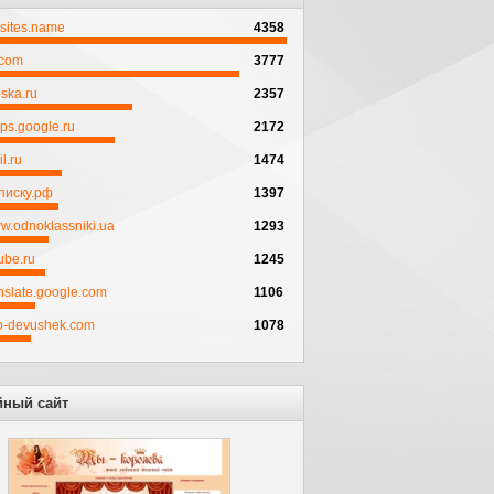
psites.name
4358
.com
3777
ska.ru
2357
ps.google.ru
2172
l.ru
1474
писку.рф
1397
w.odnoklassniki.ua
1293
ube.ru
1245
anslate.google.com
1106
to-devushek.com
1078
йный сайт