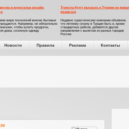
ества и недостатки онлайн-
Туристы будут въезжать в Турцию по новы
га
правилам
ием мира технологий многие бытовые
Недавно туристические компании объявили,
прощаются. Например, не обязательно
что летнему сезону в Турции быть и, кроме
 магазин, чтобы купить продукты,
стандартных рейсов, добавятся другие
ля дома, сезонную одежду
направления с вылетом из разных городов
России.
Новости
Правила
Реклама
Контакты
.su