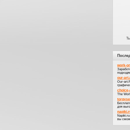
Ты
После
work-on
Заработ
подходя
our-art.
Our-art
графичес
choice-
The Worl
torgvs
Бесплат
для выго
napiki.r
Napiki.r
вы сможе