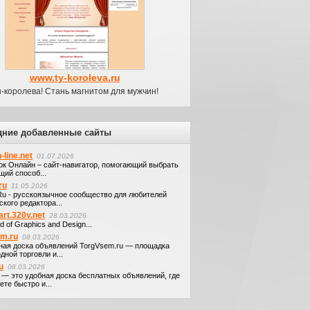
www.ty-koroleva.ru
-королева! Стань магнитом для мужчин!
дние добавленные сайты
-line.net
01.07.2026
ок Онлайн – сайт-навигатор, помогающий выбрать
щий способ...
ru
11.05.2026
.Ru - русскоязычное сообщество для любителей
кого редактора...
art.320v.net
28.03.2026
d of Graphics and Design...
em.ru
08.03.2026
ная доска объявлений TorgVsem.ru — площадка
дной торговли и...
u
08.03.2026
u — это удобная доска бесплатных объявлений, где
те быстро и...