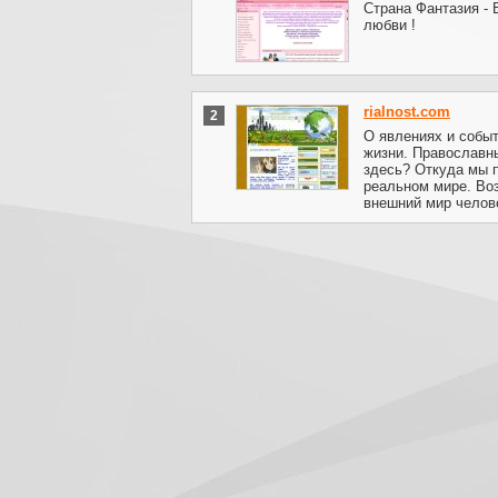
Страна Фантазия - 
любви !
rialnost.com
2
О явлениях и собы
жизни. Православн
здесь? Откуда мы 
реальном мире. Во
внешний мир челове