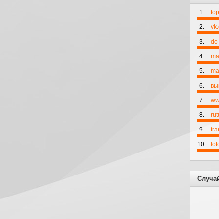
1.
to
2.
vk
3.
do-
4.
ma
5.
mai
6.
вы
7.
ww
8.
rut
9.
tr
10.
fo
Случа