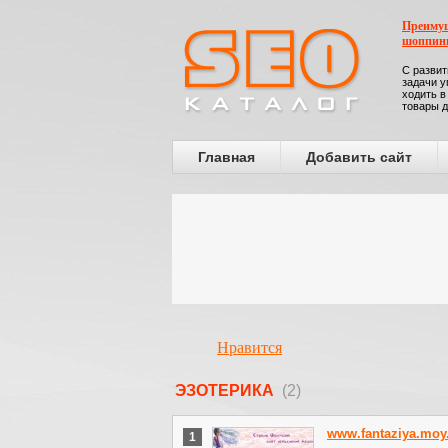
Преимущ
шоппин
С развит
задачи у
ходить в
товары д
Главная
Добавить сайт
Нравится
ЭЗОТЕРИКА
(2)
www.fantaziya.moy
1