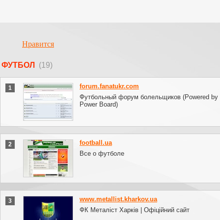
Нравится
ФУТБОЛ
(19)
forum.fanatukr.com
1
Футбольный форум болельщиков (Powered by I
Power Board)
football.ua
2
Все о футболе
www.metallist.kharkov.ua
3
ФК Металіст Харків | Офіційний сайт