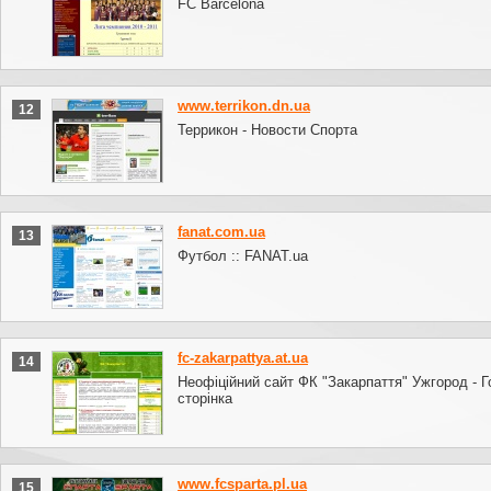
FC Barcelona
www.terrikon.dn.ua
12
Террикон - Новости Спорта
fanat.com.ua
13
Футбол :: FANAT.ua
fc-zakarpattya.at.ua
14
Неофіційний сайт ФК "Закарпаття" Ужгород - 
сторінка
www.fcsparta.pl.ua
15