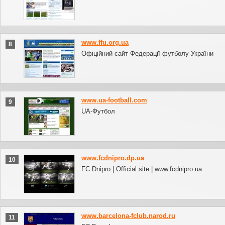
www.ffu.org.ua
8
Офіційний сайт Федерації футболу України
www.ua-football.com
9
UA-Футбол
www.fcdnipro.dp.ua
10
FC Dnipro | Official site | www.fcdnipro.ua
www.barcelona-fclub.narod.ru
11