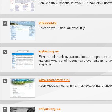
новые стихи, красивые стихи - Украинский порт
piit.ucoz.ru
4
Сайт поэта - Главная страница
etyket.org.ua
5
Етикет, ввічливість, тактовність, толерантність
манери культурної поведінки в суспільстві, этик
etiquette
www.read-stories.ru
6
Космические послания для живущих на планет
onlyart.org.ua
7