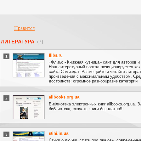
Нравится
ЛИТЕРАТУРА
(7)
flibs.ru
1
«Флибс - Книжная кузница» сайт для авторов и
Наш литературный портал позиционируется как
сайта Самиздат. Размещайте и читайте литера
произведения с максимальным удобством. Сре
достоинств: огромное разнообразие категорий
allbooks.org.ua
2
Библиотека электронных книг allbooks.org.ua. 
библиотека, скачать книги бесплатно!!!
stihi.in.ua
3
Стихи о любви, стихи про любовь, современные