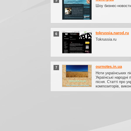
5
Шоу бизнес-новост
tokrussia.narod.ru
6
Tokrussia.ru
ournotes.in.ua
7
Ноти українських п
Українські народні п
пісня. Статті про у
композиторів, викон