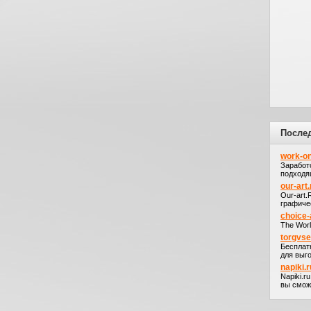
После
work-on
Заработ
подходя
our-art.
Our-art
графичес
choice-
The Worl
torgvs
Бесплат
для выго
napiki.r
Napiki.r
вы сможе