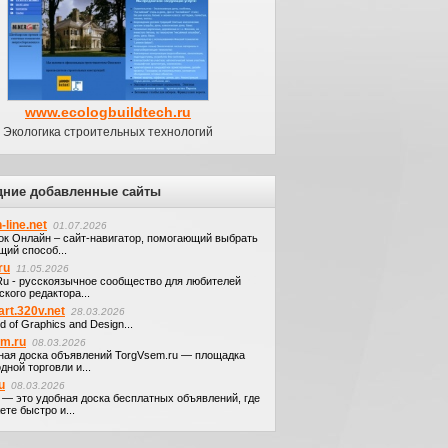
www.ecologbuildtech.ru
Экологика строительных технологий
дние добавленные сайты
-line.net
01.07.2026
ок Онлайн – сайт-навигатор, помогающий выбрать
щий способ...
ru
11.05.2026
.Ru - русскоязычное сообщество для любителей
кого редактора...
art.320v.net
28.03.2026
d of Graphics and Design...
em.ru
08.03.2026
ная доска объявлений TorgVsem.ru — площадка
дной торговли и...
u
08.03.2026
u — это удобная доска бесплатных объявлений, где
те быстро и...