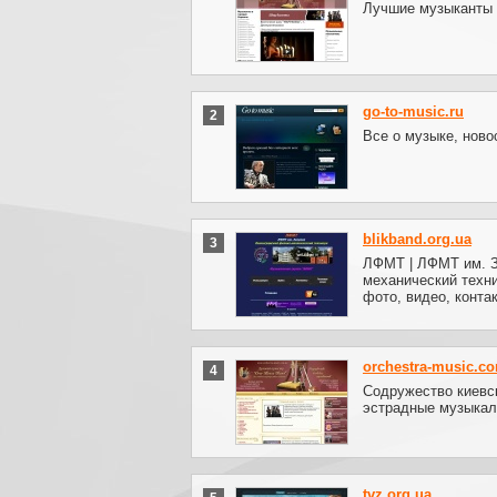
Лучшие музыканты У
go-to-music.ru
2
Все о музыке, ново
blikband.org.ua
3
ЛФМТ | ЛФМТ им. З
механический техн
фото, видео, конта
orchestra-music.c
4
Содружество киевск
эстрадные музыкал
tvz.org.ua