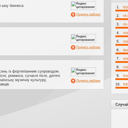
и шоу бизнеса
1.
to
Поднять рейтинг
2.
vk
3.
do-
4.
ma
5.
mai
Поднять рейтинг
6.
вы
7.
ww
8.
rut
ісень із фортепіанним супроводом.
існі, романси, сучасні пісні, дитячі
9.
tr
країнську музичну культуру,
Поднять рейтинг
авців.
10.
fo
Случа