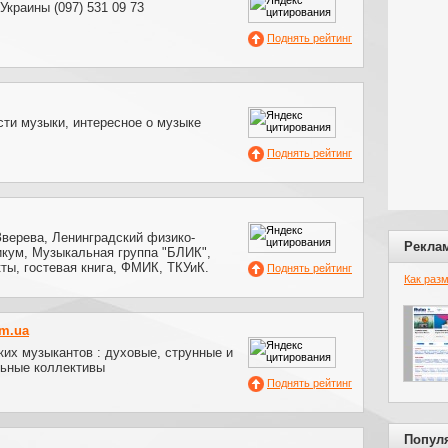
краины (097) 531 09 73
Поднять рейтинг
сти музыки, интересное о музыке
Поднять рейтинг
верева, Ленинградский физико-
Рекла
икум, Музыкальная группа "БЛИК",
кты, гостевая книга, ФМИК, ТКУиК.
Поднять рейтинг
Как раз
om.ua
их музыкантов : духовые, струнные и
ьные коллективы
Поднять рейтинг
Попул