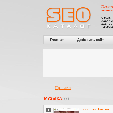
Преимущ
шоппин
С развит
задачи у
ходить в
товары д
Главная
Добавить сайт
Нравится
МУЗЫКА
(7)
topmusic.kiev.ua
1