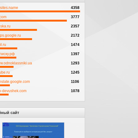
psites.name
4358
.com
3777
ska.ru
2357
ps.google.ru
2172
l.ru
1474
писку.рф
1397
w.odnoklassniki.ua
1293
ube.ru
1245
anslate.google.com
1106
to-devushek.com
1078
йный сайт