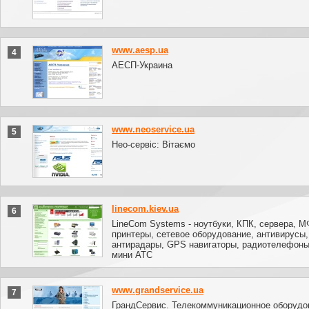
www.aesp.ua
4
АЕСП-Украина
www.neoservice.ua
5
Нео-сервіс: Вітаємо
linecom.kiev.ua
6
LineCom Systems - ноутбуки, КПК, сервера, М
принтеры, сетевое оборудование, антивирусы,
антирадары, GPS навигаторы, радиотелефоны
мини АТС
www.grandservice.ua
7
ГрандСервис. Телекоммуникационное оборудо