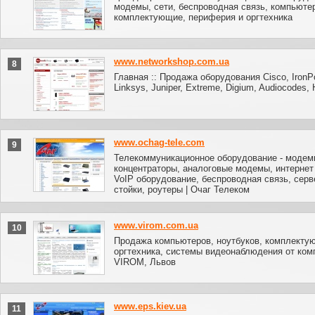
модемы, сети, беспроводная связь, компьюте
комплектующие, периферия и оргтехника
www.networkshop.com.ua
8
Главная :: Продажа оборудования Cisco, IronPo
Linksys, Juniper, Extreme, Digium, Audiocodes,
www.ochag-tele.com
9
Телекоммуникационное оборудование - модем
концентраторы, аналоговые модемы, интерне
VoIP оборудование, беспроводная связь, серв
стойки, роутеры | Очаг Телеком
www.virom.com.ua
10
Продажа компьютеров, ноутбуков, комплекту
оргтехника, системы видеонаблюдения от ком
VIROM, Львов
www.eps.kiev.ua
11