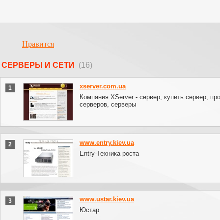
Нравится
СЕРВЕРЫ И СЕТИ
(16)
xserver.com.ua
1
Компания XServer - сервер, купить сервер, пр
серверов, серверы
www.entry.kiev.ua
2
Entry-Техника роста
www.ustar.kiev.ua
3
Юстар