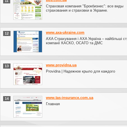
11
Страховая компания "Брокбизнес": все виды
страхования и страховки в Украине.
www.axa-ukraine.com
12
AXA Страхування і AXA Україна – найбільші ст
компанії КАСКО, ОСАГО та ДМС
www.providna.ua
13
Providna | Надежное крыло для каждого
www.tas-insurance.com.ua
14
Главная