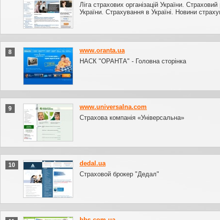
Ліга страхових організацій України. Страховий
України. Страхування в Україні. Новини страху
www.oranta.ua
8
НАСК "ОРАНТА" - Головна сторінка
www.universalna.com
9
Страхова компанія «Універсальна»
dedal.ua
10
Страховой брокер "Дедал"
bbs.com.ua