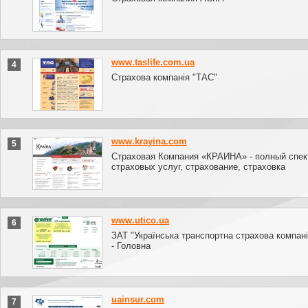
www.taslife.com.ua
4
Страхова компанія "ТАС"
www.krayina.com
5
Страховая Компания «КРАИНА» - полный спек
страховых услуг, страхование, страховка
www.utico.ua
6
ЗАТ "Українська транспортна страхова компані
- Головна
uainsur.com
7