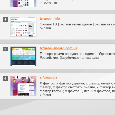
інтернет тв
tv.vnutri.info
4
Онлайн ТВ | онлайн телевидение | онлайн тв см
онлайн
tv.webavangard.com.ua
5
Телепрограмма передач на неделю - Украински
Российские, Зарубежные телеканалы
x-faktor.biz
6
Х фактор, х фактор украина, х фактор онлайн, 
фактор, х фактор смотреть онлайн, х фактор ви
фактор кастинг, х фактор 2, песни х фактора, и
x factor