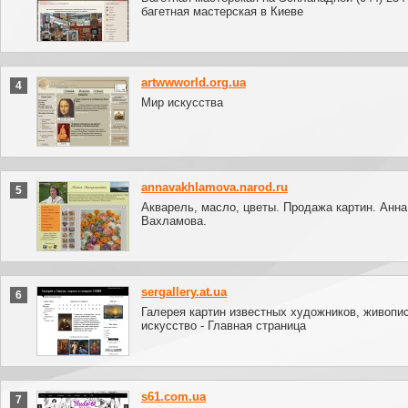
багетная мастерская в Киеве
artwwworld.org.ua
4
Мир искусства
annavakhlamova.narod.ru
5
Акварель, масло, цветы. Продажа картин. Анна
Вахламова.
sergallery.at.ua
6
Галерея картин известных художников, живопи
искусство - Главная страница
s61.com.ua
7