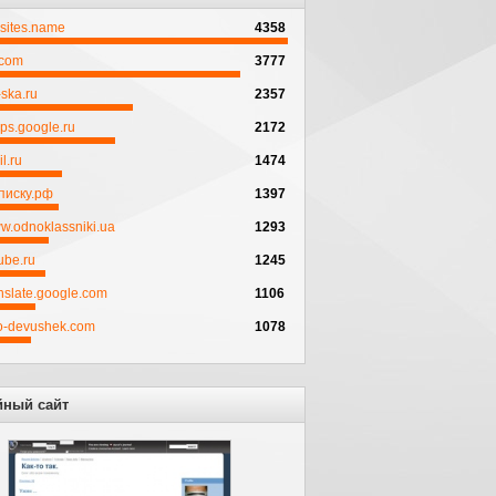
psites.name
4358
.com
3777
ska.ru
2357
ps.google.ru
2172
l.ru
1474
писку.рф
1397
w.odnoklassniki.ua
1293
ube.ru
1245
anslate.google.com
1106
to-devushek.com
1078
йный сайт