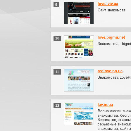
love.lviv.ua
9
Сайт знакомств
love.bigmir.net
10
Знакомства - bigmi
redlove.pp.ua
11
Знакомства LovePl
lav.in.ua
12
Волна любви знак
знакомства, беспл
бесплатно, знаком
серьезные знакомс
знакомства, сайт 