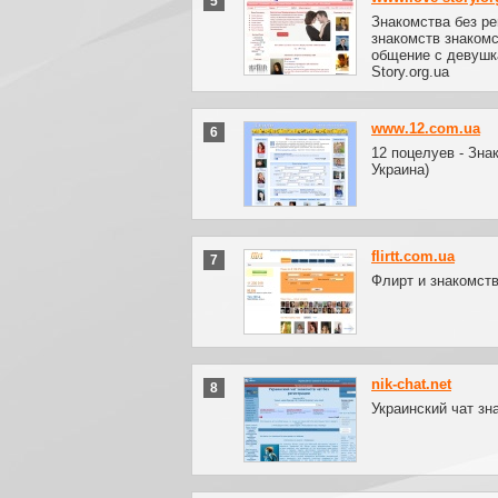
5
Знакомства без ре
знакомств знакомс
общение с девушка
Story.org.ua
www.12.com.ua
6
12 поцелуев - Зна
Украина)
flirtt.com.ua
7
Флирт и знакомств
nik-chat.net
8
Украинский чат зн