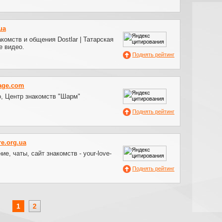
ua
акомств и общения Dostlar | Татарская
е видео.
Поднять рейтинг
age.com
о, Центр знакомств "Шарм"
Поднять рейтинг
e.org.ua
е, чаты, сайт знакомств - your-love-
Поднять рейтинг
1
2