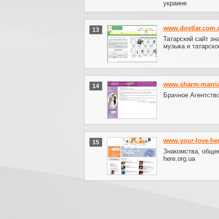
украине
www.dostlar.com.
13
Татарский сайт зн
музыка и татарско
www.sharm-marri
14
Брачное Агентств
www.your-love-her
15
Знакомства, общени
here.org.ua