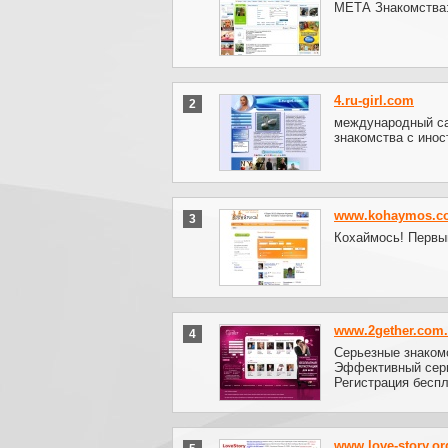
МЕТА Знакомства:
4.ru-girl.com
2
международный са
знакомства с ино
www.kohaymos.c
3
Кохаймось! Первы
www.2gether.com
4
Cерьезные знакомс
Эффективный серви
Регистрация беспл
www.love-story.or