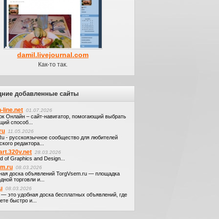
damil.livejournal.com
Как-то так.
дние добавленные сайты
-line.net
01.07.2026
ок Онлайн – сайт-навигатор, помогающий выбрать
щий способ...
ru
11.05.2026
.Ru - русскоязычное сообщество для любителей
кого редактора...
art.320v.net
28.03.2026
d of Graphics and Design...
em.ru
08.03.2026
ная доска объявлений TorgVsem.ru — площадка
дной торговли и...
u
08.03.2026
u — это удобная доска бесплатных объявлений, где
те быстро и...