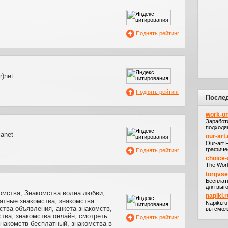
Поднять рейтинг
r)net
Поднять рейтинг
После
work-on
Заработ
подходя
anet
our-art.
Our-art
графичес
Поднять рейтинг
choice-
The Worl
torgvs
Бесплат
для выго
омства, Знакомства волна любви,
napiki.r
атные знакомства, знакомства
Napiki.r
ства объявления, анкета знакомств,
вы сможе
тва, знакомства онлайн, смотреть
Поднять рейтинг
знакомств бесплатный, знакомства в