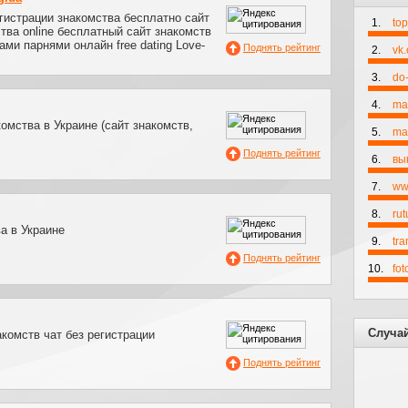
гистрации знакомства бесплатно сайт
1.
to
тва online бесплатный сайт знакомств
ми парнями онлайн free dating Love-
Поднять рейтинг
2.
vk
3.
do-
4.
ma
комства в Украине (сайт знакомств,
5.
mai
Поднять рейтинг
6.
вы
7.
ww
8.
rut
а в Украине
9.
tr
Поднять рейтинг
10.
fo
Случа
акомств чат без регистрации
Поднять рейтинг