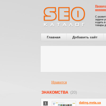
Преимущ
шоппин
С развит
задачи у
ходить в
товары д
Главная
Добавить сайт
Нравится
ЗНАКОМСТВА
(20)
dating.meta.ua
1