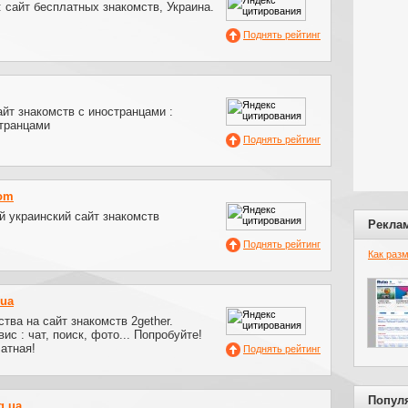
 сайт бесплатных знакомств, Украина.
Поднять рейтинг
йт знакомств с иностранцами :
странцами
Поднять рейтинг
om
й украинский сайт знакомств
Рекла
Поднять рейтинг
Как раз
.ua
тва на сайт знакомств 2gether.
c : чат, поиск, фото... Попробуйте!
атная!
Поднять рейтинг
Попул
g.ua