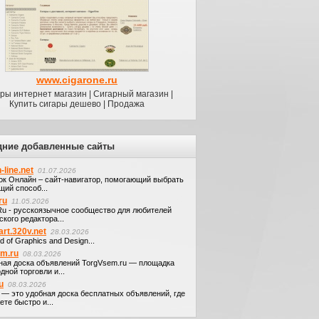
www.cigarone.ru
ры интернет магазин | Сигарный магазин |
Купить сигары дешево | Продажа
дние добавленные сайты
-line.net
01.07.2026
ок Онлайн – сайт-навигатор, помогающий выбрать
щий способ...
ru
11.05.2026
.Ru - русскоязычное сообщество для любителей
кого редактора...
art.320v.net
28.03.2026
d of Graphics and Design...
em.ru
08.03.2026
ная доска объявлений TorgVsem.ru — площадка
дной торговли и...
u
08.03.2026
u — это удобная доска бесплатных объявлений, где
те быстро и...