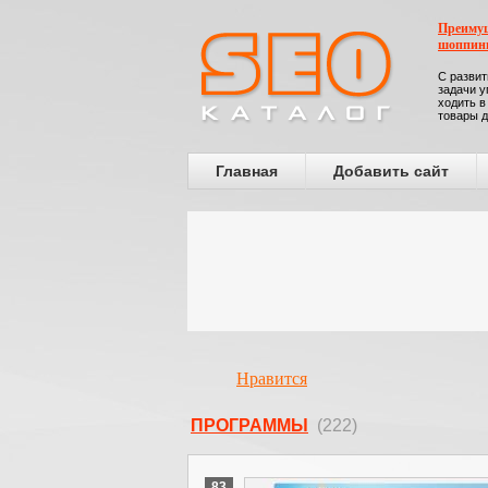
Преимущ
шоппин
С развит
задачи у
ходить в
товары д
Главная
Добавить сайт
Нравится
ПРОГРАММЫ
(222)
83