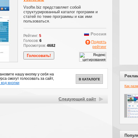
Vsofte.biz представляет собой
структурированный каталог программ и
статей по теме программы и как ими
пользоваться.
Россия
Рейтинг:
5
Голосов:
6
Поднять
Просмотров:
4682
рейтинг
новите нашу кнопку у себя на
Рекла
рса смогут голосовать за сайт,
 код кнопки
Как раз
Следующий сайт
Попул