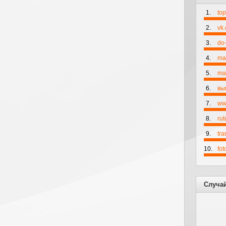
1.
to
2.
vk
3.
do-
4.
ma
5.
mai
6.
вы
7.
ww
8.
rut
9.
tr
10.
fo
Случа