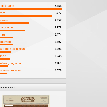
psites.name
4358
.com
3777
ska.ru
2357
ps.google.ru
2172
l.ru
1474
писку.рф
1397
w.odnoklassniki.ua
1293
ube.ru
1245
anslate.google.com
1106
to-devushek.com
1078
йный сайт