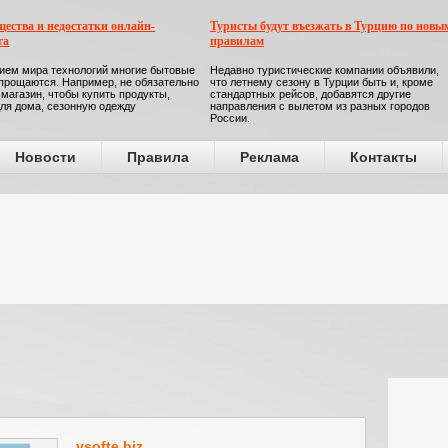
ества и недостатки онлайн-
Туристы будут въезжать в Турцию по новы
га
правилам
ием мира технологий многие бытовые
Недавно туристические компании объявили,
прощаются. Например, не обязательно
что летнему сезону в Турции быть и, кроме
 магазин, чтобы купить продукты,
стандартных рейсов, добавятся другие
ля дома, сезонную одежду
направления с вылетом из разных городов
России.
Новости
Правила
Реклама
Контакты
vsofte.biz