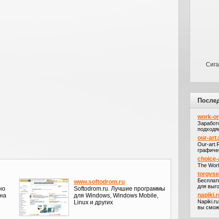
Сига
После
work-on
Заработ
подходя
our-art.
Our-art
графичес
choice-
The Worl
torgvs
Бесплат
www.softodrom.ru
для выго
но
Softodrom.ru. Лучшие программы
napiki.r
 на
для Windows, Windows Mobile,
Napiki.r
Linux и других
вы сможе