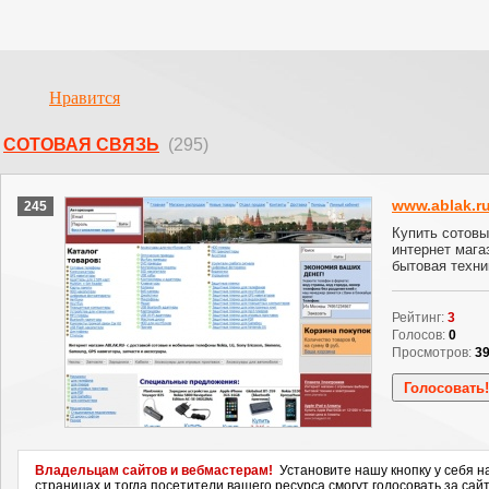
Нравится
СОТОВАЯ СВЯЗЬ
(295)
www.ablak.r
245
Купить сотовы
интернет магаз
бытовая техник
Рейтинг:
3
Голосов:
0
Просмотров:
3
Владельцам сайтов и вебмастерам!
Установите нашу кнопку у себя н
страницах и тогда посетители вашего ресурса смогут голосовать за сайт