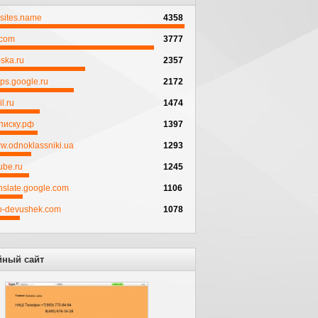
psites.name
4358
.com
3777
ska.ru
2357
ps.google.ru
2172
l.ru
1474
писку.рф
1397
w.odnoklassniki.ua
1293
ube.ru
1245
anslate.google.com
1106
to-devushek.com
1078
йный сайт