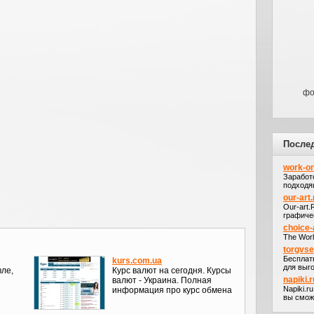
фо
После
work-on
Заработ
подходя
our-art.
Our-art
графичес
choice-
The Worl
torgvs
Бесплат
kurs.com.ua
для выго
вле,
Курс валют на сегодня. Курсы
napiki.r
валют - Украина. Полная
Napiki.r
информация про курс обмена
вы сможе