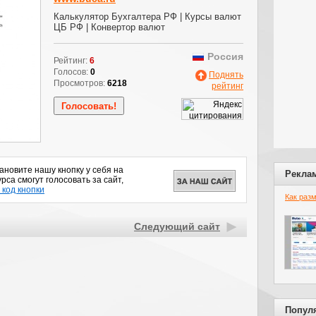
Калькулятор Бухгалтера РФ | Курсы валют
ЦБ РФ | Конвертор валют
Россия
Рейтинг:
6
Голосов:
0
Поднять
Просмотров:
6218
рейтинг
новите нашу кнопку у себя на
Рекла
рса смогут голосовать за сайт,
 код кнопки
Как раз
Следующий сайт
Попул