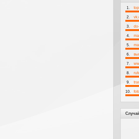
1.
to
2.
vk
3.
do-
4.
ma
5.
mai
6.
вы
7.
ww
8.
rut
9.
tr
10.
fo
Случа