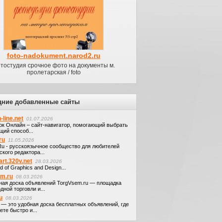
foto-nadokument.narod2.ru
тостудия срочное фото на документы м.
пролетарская / foto
дние добавленные сайты
-line.net
01.07.2026
ок Онлайн – сайт-навигатор, помогающий выбрать
щий способ...
ru
11.05.2026
.Ru - русскоязычное сообщество для любителей
кого редактора...
art.320v.net
28.03.2026
d of Graphics and Design...
em.ru
08.03.2026
ная доска объявлений TorgVsem.ru — площадка
дной торговли и...
u
08.03.2026
u — это удобная доска бесплатных объявлений, где
те быстро и...