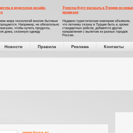
ества и недостатки онлайн-
Туристы будут въезжать в Турцию по новы
га
правилам
ием мира технологий многие бытовые
Недавно туристические компании объявили,
прощаются. Например, не обязательно
что летнему сезону в Турции быть и, кроме
 магазин, чтобы купить продукты,
стандартных рейсов, добавятся другие
ля дома, сезонную одежду
направления с вылетом из разных городов
России.
Новости
Правила
Реклама
Контакты
www.buca.ru