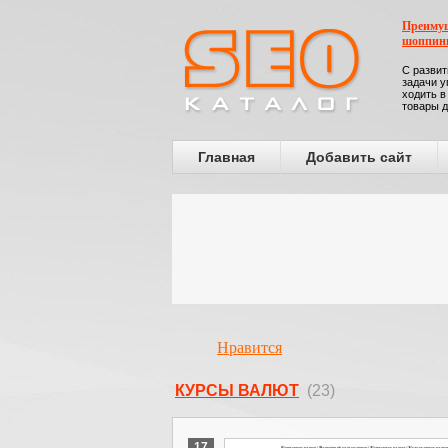
Преимущ
шоппин
С развит
задачи у
ходить в
товары д
Главная
Добавить сайт
Нравится
КУРСЫ ВАЛЮТ
(23)
17