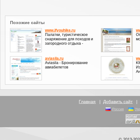
Похожие сайты
www.ifyouhike.ru
ww
Палатки, туристическое
От
снаряжение для походов и
м
загородного отдыха -
aviasila.ru
w
Aviasila - Бронирование
KM
авиабилетов
Из
Ан
Главная
|
Добавить сайт
Россия
Ук
© 2013-20