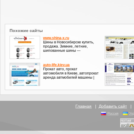
Похожие сайты
www.shina-x.ru
Шины в Новосибирске купить,
продажа. Зимние, летние,
шипованные шины —
auto-life.kiev.ua
Прокат авто, прокат
автомобиля в Киеве, автопрокат
аренда автмобилей машины |
Главная
|
Добавить сайт
Россия
Ук