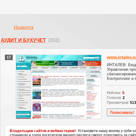
Нравится
АУДИТ И БУХУЧЕТ
(202)
www.intalev.r
17
ИНТАЛЕВ: Бюд
Управление пр
сбалансированн
Контроллинг и 
Рейтинг:
5
Голосов:
2
Просмотров:
51
Владельцам сайтов и вебмастерам!
Установите нашу кнопку у себя н
страницах и тогда посетители вашего ресурса смогут голосовать за сайт