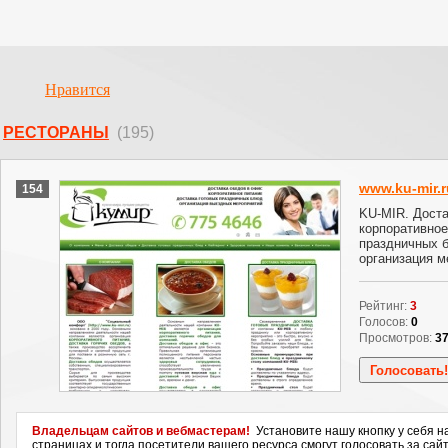
Нравится
РЕСТОРАНЫ
(195)
www.ku-mir.r
154
KU-MIR. Доста
корпоративное
праздничных б
организация м
Рейтинг:
3
Голосов:
0
Просмотров:
3
Владельцам сайтов и вебмастерам!
Установите нашу кнопку у себя н
страницах и тогда посетители вашего ресурса смогут голосовать за сайт