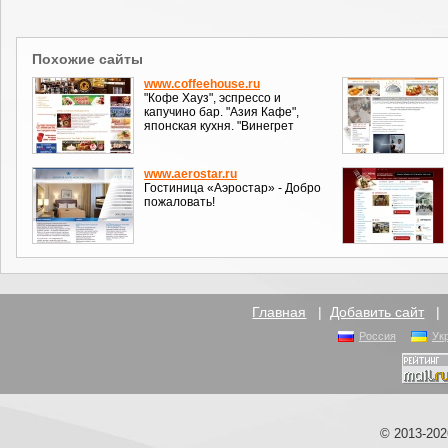
Похожие сайты
www.coffeehouse.ru
"Кофе Хауз", эспрессо и
капучино бар. "Азия Кафе",
японская кухня. "Винегрет
www.aerostar.ru
Гостиница «Аэростар» - Добро
пожаловать!
Главная
|
Добавить сайт
Россия
Ук
© 2013-20