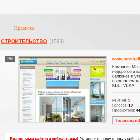
Нравится
СТРОИТЕЛЬСТВО
(1598)
www.mosbal
150
Компания Мос
недорогое и к
балконов и ут
предлагаем п
KBE, VEKA.
Рейтинг:
5
Голосов:
10
Просмотров:
4
Владельцам сайтов и вебмастерам!
Установите нашу кнопку у себя н