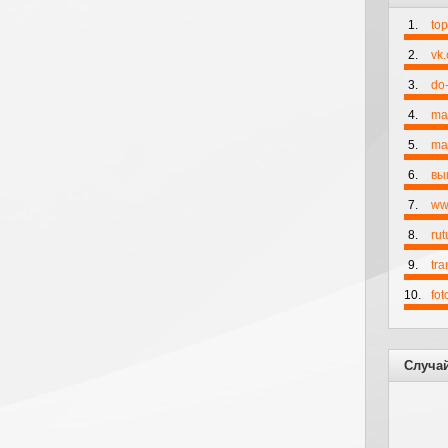
1.
to
2.
vk
3.
do-
4.
ma
5.
mai
6.
вы
7.
ww
8.
rut
9.
tr
10.
fo
Случа