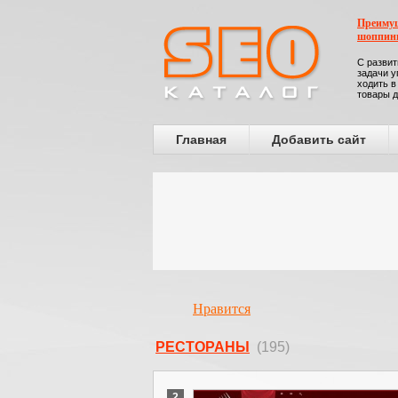
Преимущ
шоппин
С развит
задачи у
ходить в
товары д
Главная
Добавить сайт
Нравится
РЕСТОРАНЫ
(195)
2