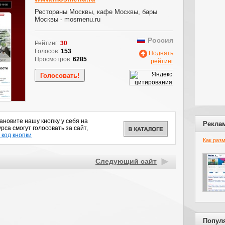
Рестораны Москвы, кафе Москвы, бары
Москвы - mosmenu.ru
Россия
Рейтинг:
30
Голосов:
153
Поднять
Просмотров:
6285
рейтинг
новите нашу кнопку у себя на
Рекла
рса смогут голосовать за сайт,
 код кнопки
Как раз
Следующий сайт
Попул