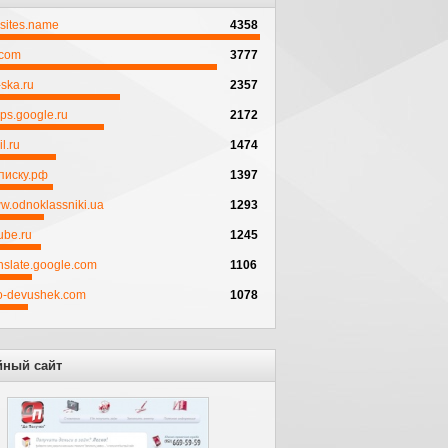
psites.name
4358
.com
3777
ska.ru
2357
ps.google.ru
2172
l.ru
1474
писку.рф
1397
w.odnoklassniki.ua
1293
ube.ru
1245
anslate.google.com
1106
to-devushek.com
1078
йный сайт