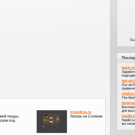
Бы
После
work-on
Заработ
подходя
our-art.
Our-art
графичес
choice-
The Worl
torgvs
Бесплат
для выго
expedicia.ru
napiki.r
ежей пиццы,
Лагерь на Солянке
Napiki.r
ском под
вы сможе