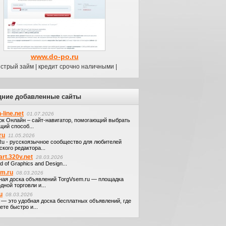
www.do-po.ru
стрый займ | кредит срочно наличными |
дние добавленные сайты
-line.net
01.07.2026
ок Онлайн – сайт-навигатор, помогающий выбрать
щий способ...
ru
11.05.2026
.Ru - русскоязычное сообщество для любителей
кого редактора...
art.320v.net
28.03.2026
d of Graphics and Design...
em.ru
08.03.2026
ная доска объявлений TorgVsem.ru — площадка
дной торговли и...
u
08.03.2026
u — это удобная доска бесплатных объявлений, где
те быстро и...