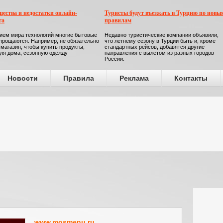
ества и недостатки онлайн-
Туристы будут въезжать в Турцию по новы
га
правилам
ием мира технологий многие бытовые
Недавно туристические компании объявили,
прощаются. Например, не обязательно
что летнему сезону в Турции быть и, кроме
 магазин, чтобы купить продукты,
стандартных рейсов, добавятся другие
ля дома, сезонную одежду
направления с вылетом из разных городов
России.
Новости
Правила
Реклама
Контакты
www.mosmenu.ru