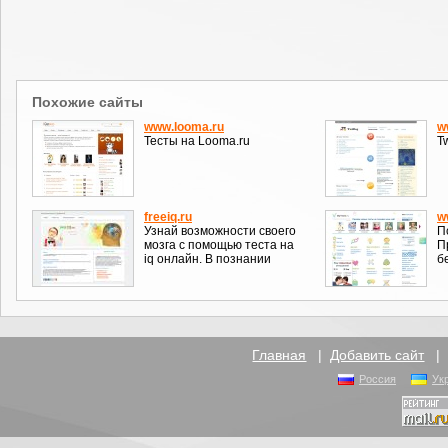
Похожие сайты
www.looma.ru
w
Тесты на Looma.ru
T
freeiq.ru
w
Узнай возможности своего
П
мозга с помощью теста на
П
iq онлайн. В познании
б
Главная
|
Добавить сайт
Россия
Ук