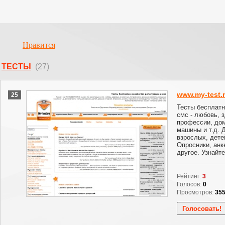
Нравится
ТЕСТЫ
(27)
www.my-test.
25
Тесты бесплатн
смс - любовь, 
профессии, до
машины и т.д. 
взрослых, дете
Опросники, анк
другое. Узнайте
Рейтинг:
3
Голосов:
0
Просмотров:
35