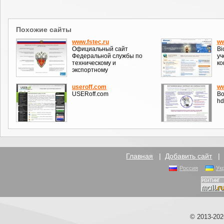
Похожие сайты
www.fstec.ru
ww
Официальный сайт
Bi
Федеральной службы по
уч
техническому и
ко
экспортному
useroff.com
ww
USERoff.com
Во
hd
Главная
|
Добавить сайт
Россия
Ук
© 2013-20