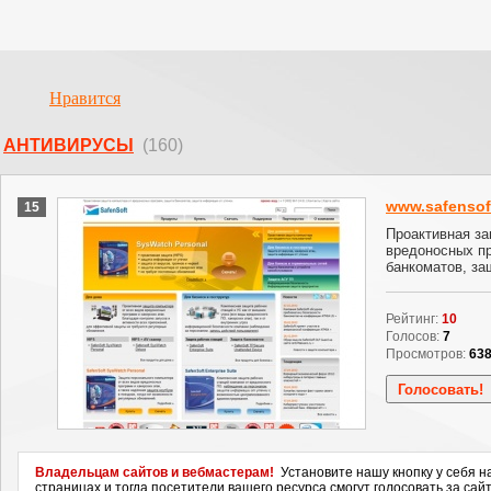
Нравится
АНТИВИРУСЫ
(160)
www.safensof
15
Проактивная за
вредоносных п
банкоматов, за
Рейтинг:
10
Голосов:
7
Просмотров:
63
Владельцам сайтов и вебмастерам!
Установите нашу кнопку у себя н
страницах и тогда посетители вашего ресурса смогут голосовать за сайт