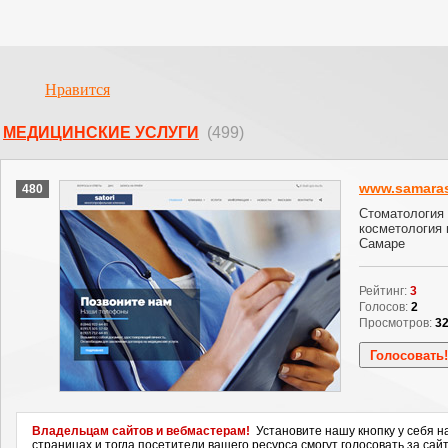
Нравится
МЕДИЦИНСКИЕ УСЛУГИ
(499)
www.samaras
480
Стоматология 
косметология 
Самаре
Рейтинг:
3
Голосов:
2
Просмотров:
3
Владельцам сайтов и вебмастерам!
Установите нашу кнопку у себя н
страницах и тогда посетители вашего ресурса смогут голосовать за сайт