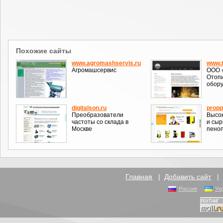
Похожие сайты
www.agromashservis.ru
www.t
Агромашсервис
ООО 
Отопи
обору
digitalson.ru
propp
Преобразователи
Высо
частоты со склада в
и сыр
Москве
пено
Главная
|
Добавить сайт
Россия
Ук