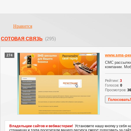
Нравится
СОТОВАЯ СВЯЗЬ
(295)
www.sms-pen
274
СМС рассылки
компании. Мо
Рейтинг:
3
Голосов:
0
Просмотров:
3
Владельцам сайтов и вебмастерам!
Установите нашу кнопку у себя н
страницах и тогда посетители вашего ресурса смогут голосовать за сайт