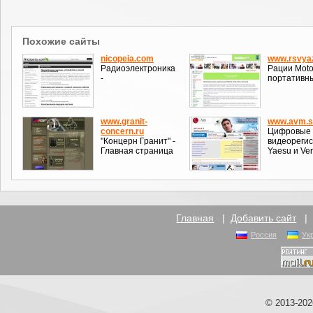
Похожие сайты
nicopeia.com
www.rsvyaz
Радиоэлектроника
Рации Moto
-
портативны
www.granit-
www.avm.s
concern.ru
Цифровые 
"Концерн Гранит" -
видеореги
Главная страница
Yaesu и Ver
Главная
|
Добавить сайт
Россия
Ук
© 2013-20