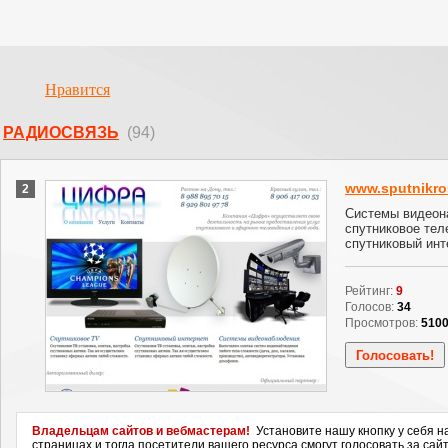
Нравится
РАДИОСВЯЗЬ
(94)
www.sputnikro
2
Cистемы видеон
спутниковое тел
спутниковый инт
Рейтинг:
9
Голосов:
34
Просмотров:
510
Владельцам сайтов и вебмастерам!
Установите нашу кнопку у себя н
страницах и тогда посетители вашего ресурса смогут голосовать за сайт