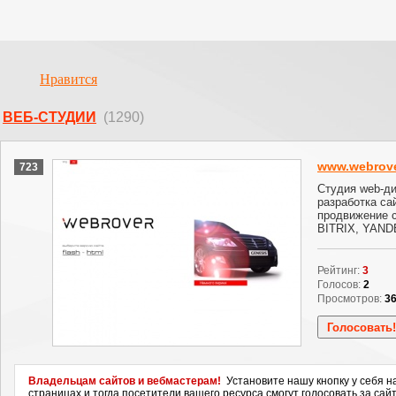
Нравится
ВЕБ-СТУДИИ
(1290)
www.webrove
723
Студия web-д
разработка са
продвижение с
BITRIX, YAND
Рейтинг:
3
Голосов:
2
Просмотров:
3
Владельцам сайтов и вебмастерам!
Установите нашу кнопку у себя н
страницах и тогда посетители вашего ресурса смогут голосовать за сайт