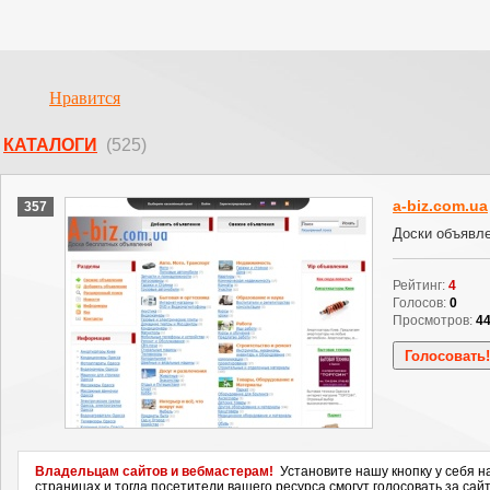
Нравится
КАТАЛОГИ
(525)
a-biz.com.ua
357
Доски объявл
Рейтинг:
4
Голосов:
0
Просмотров:
4
Владельцам сайтов и вебмастерам!
Установите нашу кнопку у себя н
страницах и тогда посетители вашего ресурса смогут голосовать за сайт